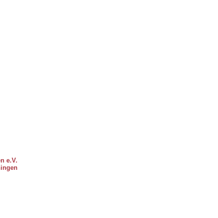
n e.V.
ningen